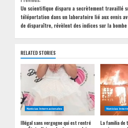
C
Un scientifique disparu a secrètement travaillé s
o
téléportation dans un laboratoire lié aux ovnis a
n
de disparaître, révèlent des indices sur la bombe
t
i
RELATED STORIES
n
u
e
R
e
Noticias Internacionales
Noticias Inter
a
Illégal sans vergogne qui est rentré
La familia de