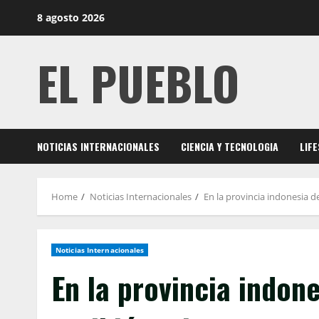
Skip
8 agosto 2026
to
content
EL PUEBLO
NOTICIAS INTERNACIONALES
CIENCIA Y TECNOLOGIA
LIF
Home
Noticias Internacionales
En la provincia indonesia d
Noticias Internacionales
En la provincia indon