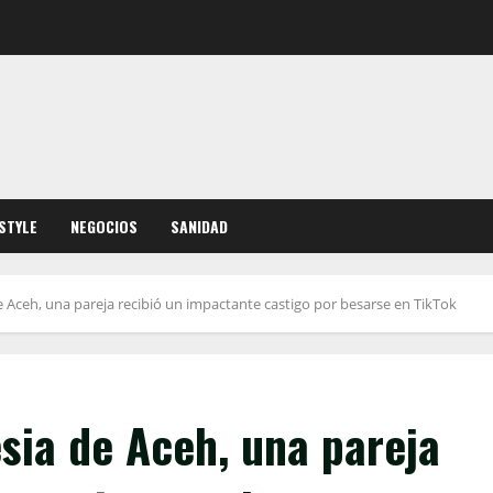
ESTYLE
NEGOCIOS
SANIDAD
e Aceh, una pareja recibió un impactante castigo por besarse en TikTok
esia de Aceh, una pareja