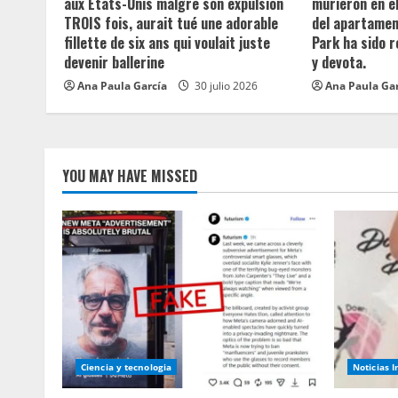
aux États-Unis malgré son expulsion
murieron en e
d
TROIS fois, aurait tué une adorable
del apartament
fillette de six ans qui voulait juste
Park ha sido 
i
devenir ballerine
y devota.
n
Ana Paula García
30 julio 2026
Ana Paula Ga
g
YOU MAY HAVE MISSED
Ciencia y tecnologia
Noticias 