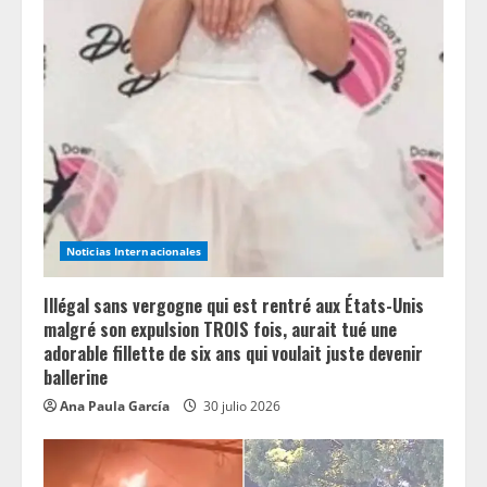
e
R
e
a
d
Noticias Internacionales
i
n
Illégal sans vergogne qui est rentré aux États-Unis
malgré son expulsion TROIS fois, aurait tué une
g
adorable fillette de six ans qui voulait juste devenir
ballerine
Ana Paula García
30 julio 2026