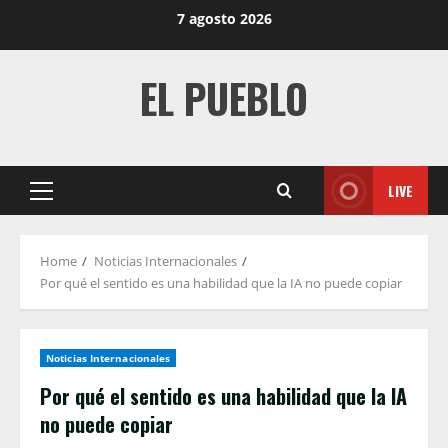
Skip
7 agosto 2026
to
content
EL PUEBLO
LIVE
Primary
Menu
Home
Noticias Internacionales
Por qué el sentido es una habilidad que la IA no puede copiar
Noticias Internacionales
Por qué el sentido es una habilidad que la IA
no puede copiar