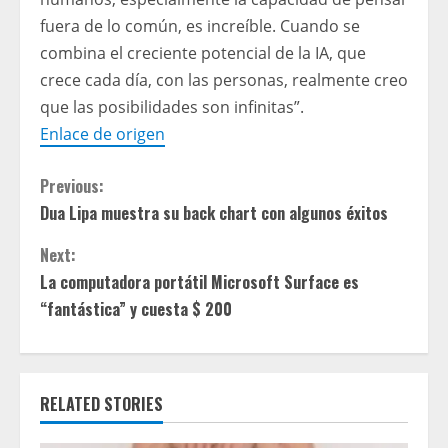
fuera de lo común, es increíble. Cuando se
combina el creciente potencial de la IA, que
crece cada día, con las personas, realmente creo
que las posibilidades son infinitas”.
Enlace de origen
C
Previous:
Dua Lipa muestra su back chart con algunos éxitos
o
Next:
n
La computadora portátil Microsoft Surface es
t
“fantástica” y cuesta $ 200
i
n
RELATED STORIES
u