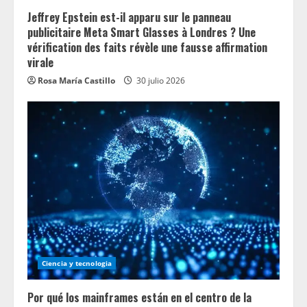
g
Jeffrey Epstein est-il apparu sur le panneau
publicitaire Meta Smart Glasses à Londres ? Une
vérification des faits révèle une fausse affirmation
virale
Rosa María Castillo
30 julio 2026
Ciencia y tecnologia
Por qué los mainframes están en el centro de la