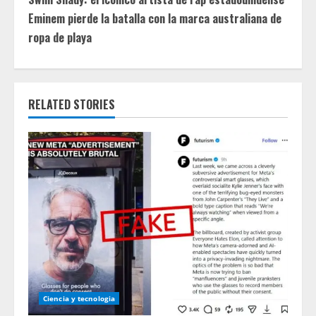
t
Eminem pierde la batalla con la marca australiana de
i
ropa de playa
n
u
RELATED STORIES
e
R
e
a
d
i
n
Ciencia y tecnologia