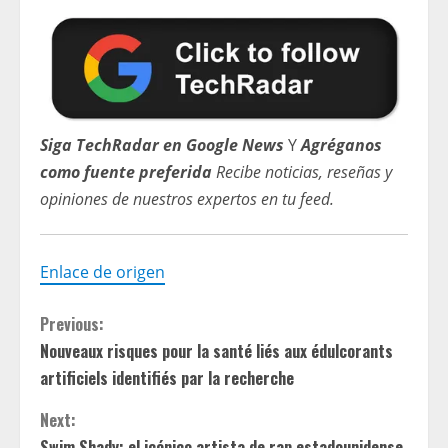
Siga TechRadar en Google News
Y
Agréganos
como fuente preferida
Recibe noticias, reseñas y
opiniones de nuestros expertos en tu feed.
Enlace de origen
C
Previous:
Nouveaux risques pour la santé liés aux édulcorants
o
artificiels identifiés par la recherche
n
Next:
Swim Shady: el icónico artista de rap estadounidense