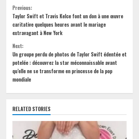
C
Previous:
Taylor Swift et Travis Kelce font un don à une œuvre
o
caritative quelques heures avant le mariage
n
extravagant à New York
t
Next:
Un groupe perdu de photos de Taylor Swift édentée et
i
potelée : découvrez la star méconnaissable avant
qu’elle ne se transforme en princesse de la pop
n
mondiale
u
e
RELATED STORIES
R
e