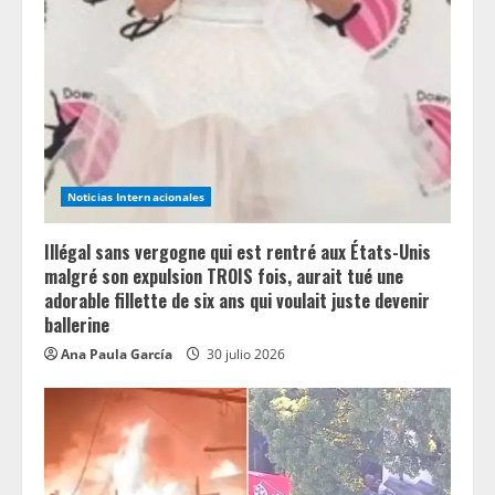
a
d
i
n
g
Noticias Internacionales
Illégal sans vergogne qui est rentré aux États-Unis
malgré son expulsion TROIS fois, aurait tué une
adorable fillette de six ans qui voulait juste devenir
ballerine
Ana Paula García
30 julio 2026