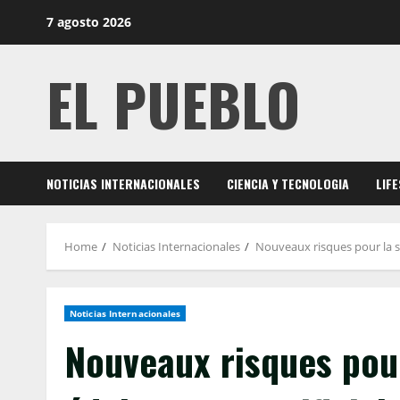
Skip
7 agosto 2026
to
content
EL PUEBLO
NOTICIAS INTERNACIONALES
CIENCIA Y TECNOLOGIA
LIF
Home
Noticias Internacionales
Nouveaux risques pour la san
Noticias Internacionales
Nouveaux risques pour