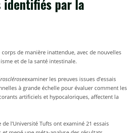
 identifiés par la
le corps de manière inattendue, avec de nouvelles
isme et de la santé intestinale.
érosclérose
examiner les preuves issues d’essais
nnelles à grande échelle pour évaluer comment les
orants artificiels et hypocaloriques, affectent la
 de l’Université Tufts ont examiné 21 essais
s et mené une méta-analyse des résultats.