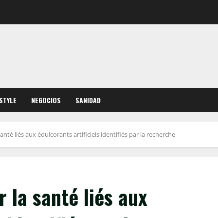
ESTYLE
NEGOCIOS
SANIDAD
té liés aux édulcorants artificiels identifiés par la recherche
 la santé liés aux