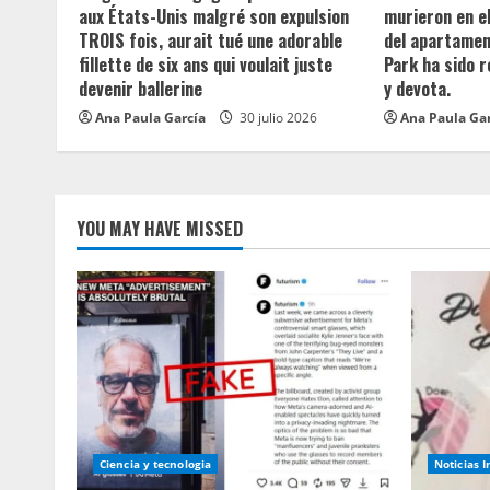
a
aux États-Unis malgré son expulsion
murieron en e
TROIS fois, aurait tué une adorable
del apartament
d
fillette de six ans qui voulait juste
Park ha sido 
devenir ballerine
y devota.
i
Ana Paula García
30 julio 2026
Ana Paula Ga
n
g
YOU MAY HAVE MISSED
Ciencia y tecnologia
Noticias 