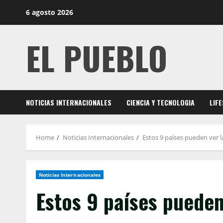
Skip
6 agosto 2026
to
content
EL PUEBLO
NOTICIAS INTERNACIONALES
CIENCIA Y TECNOLOGIA
LIF
Home
Noticias Internacionales
Estos 9 países pueden ver l
Noticias Internacionales
Estos 9 países pueden