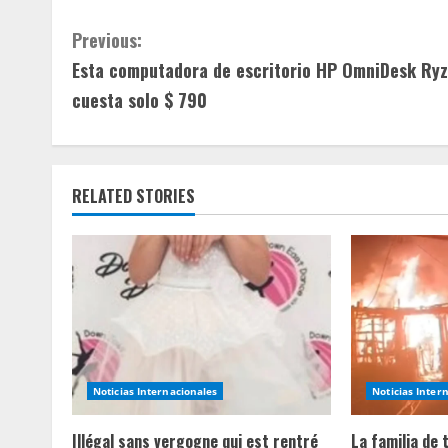
C
Previous:
Esta computadora de escritorio HP OmniDesk Ryz
o
cuesta solo $ 790
n
t
RELATED STORIES
i
n
u
e
R
Noticias Internacionales
Noticias Inter
e
Illégal sans vergogne qui est rentré
La familia de