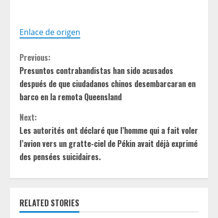
Enlace de origen
C
Previous:
Presuntos contrabandistas han sido acusados ​​
o
después de que ciudadanos chinos desembarcaran en
n
barco en la remota Queensland
t
Next:
Les autorités ont déclaré que l’homme qui a fait voler
i
l’avion vers un gratte-ciel de Pékin avait déjà exprimé
des pensées suicidaires.
n
u
e
RELATED STORIES