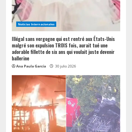
i
n
Noticias Internacionales
g
Illégal sans vergogne qui est rentré aux États-Unis
malgré son expulsion TROIS fois, aurait tué une
adorable fillette de six ans qui voulait juste devenir
ballerine
Ana Paula García
30 julio 2026