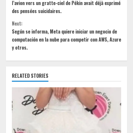
o
l’avion vers un gratte-ciel de Pékin avait déjà exprimé
n
des pensées suicidaires.
t
Next:
Según se informa, Meta quiere iniciar un negocio de
i
computación en la nube para competir con AWS, Azure
y otros.
n
u
e
RELATED STORIES
R
e
a
d