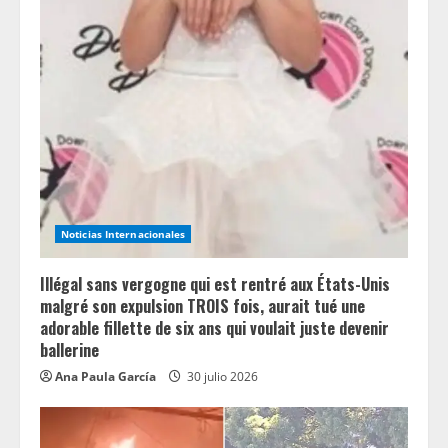
e
R
e
a
d
i
Noticias Internacionales
n
Illégal sans vergogne qui est rentré aux États-Unis
g
malgré son expulsion TROIS fois, aurait tué une
adorable fillette de six ans qui voulait juste devenir
ballerine
Ana Paula García
30 julio 2026