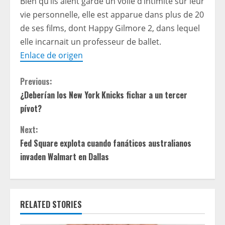
Bien qu’ils aient gardé un voile d’intimité sur leur
vie personnelle, elle est apparue dans plus de 20
de ses films, dont Happy Gilmore 2, dans lequel
elle incarnait un professeur de ballet.
Enlace de origen
C
Previous:
¿Deberían los New York Knicks fichar a un tercer
o
pívot?
n
Next:
t
Fed Square explota cuando fanáticos australianos
invaden Walmart en Dallas
i
n
RELATED STORIES
u