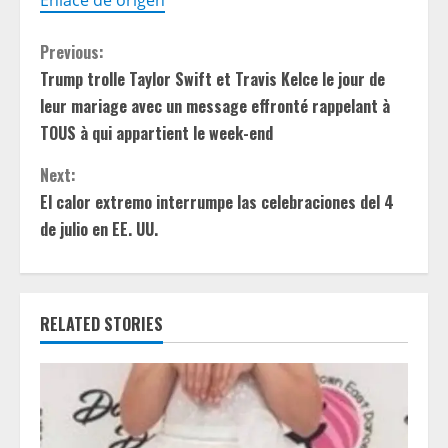
C
Previous:
Trump trolle Taylor Swift et Travis Kelce le jour de
o
leur mariage avec un message effronté rappelant à
n
TOUS à qui appartient le week-end
t
Next:
El calor extremo interrumpe las celebraciones del 4
i
de julio en EE. UU.
n
u
RELATED STORIES
e
R
e