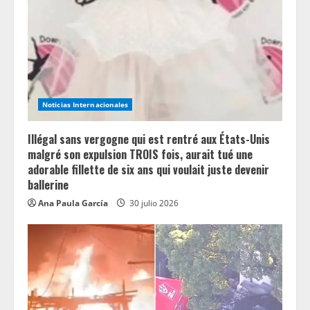
a
d
i
n
Noticias Internacionales
g
Illégal sans vergogne qui est rentré aux États-Unis
malgré son expulsion TROIS fois, aurait tué une
adorable fillette de six ans qui voulait juste devenir
ballerine
Ana Paula García
30 julio 2026