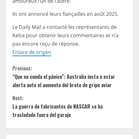
amoureux l’un de l’autre.
Ils ont annoncé leurs fiançailles en août 2025.
Le Daily Mail a contacté les représentants de
Kelce pour obtenir leurs commentaires et n’a
pas encore reçu de réponse.
Enlace de origen
C
Previous:
“Que no cunda el pánico”: Australia insta a estar
o
alerta ante el aumento del brote de gripe aviar
n
Next:
t
La guerra de fabricantes de NASCAR se ha
trasladado fuera del garaje
i
n