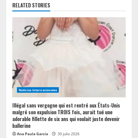
RELATED STORIES
u
e
R
e
a
d
i
Noticias Internacionales
n
Illégal sans vergogne qui est rentré aux États-Unis
g
malgré son expulsion TROIS fois, aurait tué une
adorable fillette de six ans qui voulait juste devenir
ballerine
Ana Paula García
30 julio 2026