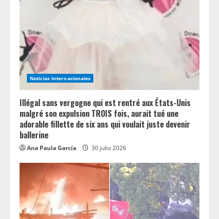
a
d
i
n
Noticias Internacionales
g
Illégal sans vergogne qui est rentré aux États-Unis
malgré son expulsion TROIS fois, aurait tué une
adorable fillette de six ans qui voulait juste devenir
ballerine
Ana Paula García
30 julio 2026