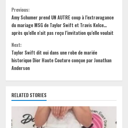
C
Previous:
Amy Schumer prend UN AUTRE coup à l’extravagance
o
du mariage MSG de Taylor Swift et Travis Kelce…
n
après qu’elle n’ait pas reçu l’invitation qu’elle voulait
t
Next:
Taylor Swift dit oui dans une robe de mariée
i
historique Dior Haute Couture conçue par Jonathan
Anderson
n
u
e
RELATED STORIES
R
e