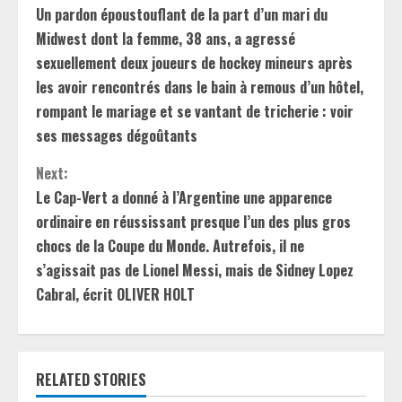
Un pardon époustouflant de la part d’un mari du
o
Midwest dont la femme, 38 ans, a agressé
n
sexuellement deux joueurs de hockey mineurs après
les avoir rencontrés dans le bain à remous d’un hôtel,
t
rompant le mariage et se vantant de tricherie : voir
ses messages dégoûtants
i
Next:
n
Le Cap-Vert a donné à l’Argentine une apparence
u
ordinaire en réussissant presque l’un des plus gros
chocs de la Coupe du Monde. Autrefois, il ne
e
s’agissait pas de Lionel Messi, mais de Sidney Lopez
R
Cabral, écrit OLIVER HOLT
e
a
RELATED STORIES