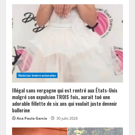
d
i
n
g
Noticias Internacionales
Illégal sans vergogne qui est rentré aux États-Unis
malgré son expulsion TROIS fois, aurait tué une
adorable fillette de six ans qui voulait juste devenir
ballerine
Ana Paula García
30 julio 2026