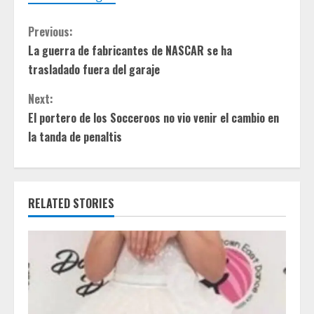
C
Previous:
La guerra de fabricantes de NASCAR se ha
o
trasladado fuera del garaje
n
Next:
t
El portero de los Socceroos no vio venir el cambio en
la tanda de penaltis
i
n
RELATED STORIES
u
e
R
e