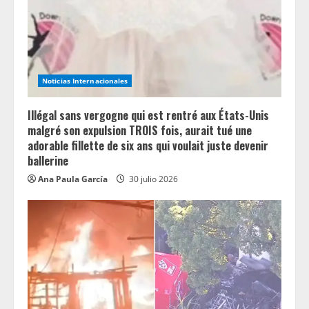
a
d
i
Noticias Internacionales
n
Illégal sans vergogne qui est rentré aux États-Unis
g
malgré son expulsion TROIS fois, aurait tué une
adorable fillette de six ans qui voulait juste devenir
ballerine
Ana Paula García
30 julio 2026