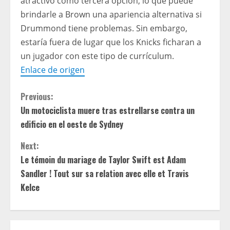
atractivo como tercera opción, lo que puede
brindarle a Brown una apariencia alternativa si
Drummond tiene problemas. Sin embargo,
estaría fuera de lugar que los Knicks ficharan a
un jugador con este tipo de currículum.
Enlace de origen
C
Previous:
Un motociclista muere tras estrellarse contra un
o
edificio en el oeste de Sydney
n
Next:
t
Le témoin du mariage de Taylor Swift est Adam
Sandler ! Tout sur sa relation avec elle et Travis
i
Kelce
n
u