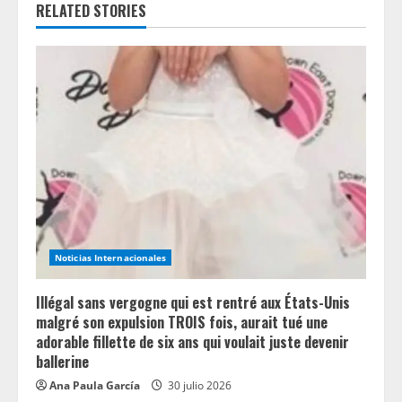
RELATED STORIES
e
R
e
a
d
i
n
Noticias Internacionales
g
Illégal sans vergogne qui est rentré aux États-Unis
malgré son expulsion TROIS fois, aurait tué une
adorable fillette de six ans qui voulait juste devenir
ballerine
Ana Paula García
30 julio 2026