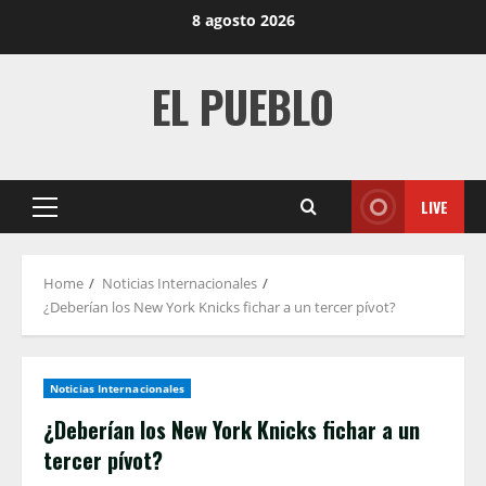
Skip
8 agosto 2026
to
content
EL PUEBLO
LIVE
Primary
Menu
Home
Noticias Internacionales
¿Deberían los New York Knicks fichar a un tercer pívot?
Noticias Internacionales
¿Deberían los New York Knicks fichar a un
tercer pívot?