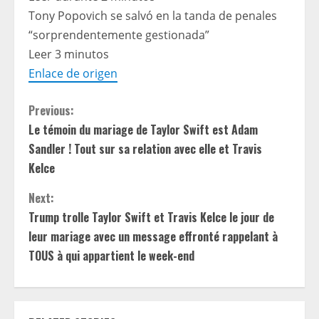
Tony Popovich se salvó en la tanda de penales
“sorprendentemente gestionada”
Leer 3 minutos
Enlace de origen
C
Previous:
Le témoin du mariage de Taylor Swift est Adam
o
Sandler ! Tout sur sa relation avec elle et Travis
n
Kelce
t
Next:
Trump trolle Taylor Swift et Travis Kelce le jour de
i
leur mariage avec un message effronté rappelant à
TOUS à qui appartient le week-end
n
u