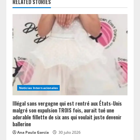
e
RELATED STORIES
R
e
a
d
i
n
Noticias Internacionales
g
Illégal sans vergogne qui est rentré aux États-Unis
malgré son expulsion TROIS fois, aurait tué une
adorable fillette de six ans qui voulait juste devenir
ballerine
Ana Paula García
30 julio 2026