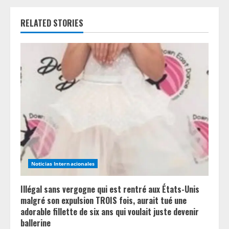
u
RELATED STORIES
e
R
e
a
d
i
n
Noticias Internacionales
g
Illégal sans vergogne qui est rentré aux États-Unis
malgré son expulsion TROIS fois, aurait tué une
adorable fillette de six ans qui voulait juste devenir
ballerine