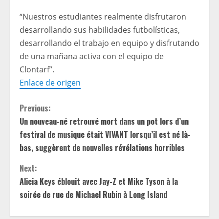
“Nuestros estudiantes realmente disfrutaron
desarrollando sus habilidades futbolísticas,
desarrollando el trabajo en equipo y disfrutando
de una mañana activa con el equipo de
Clontarf”.
Enlace de origen
C
Previous:
Un nouveau-né retrouvé mort dans un pot lors d’un
o
festival de musique était VIVANT lorsqu’il est né là-
n
bas, suggèrent de nouvelles révélations horribles
t
Next:
Alicia Keys éblouit avec Jay-Z et Mike Tyson à la
i
soirée de rue de Michael Rubin à Long Island
n