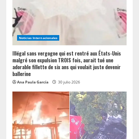
d
i
n
Noticias Internacionales
g
Illégal sans vergogne qui est rentré aux États-Unis
malgré son expulsion TROIS fois, aurait tué une
adorable fillette de six ans qui voulait juste devenir
ballerine
Ana Paula García
30 julio 2026