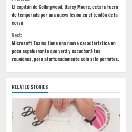
C
El capitán de Collingwood, Darcy Moore, estará fuera
o
de temporada por una nueva lesión en el tendón de la
n
corva
t
Next:
Microsoft Teams tiene una nueva característica un
i
poco espeluznante que verá y escuchará tus
reuniones, pero afortunadamente solo si lo permites.
n
u
e
RELATED STORIES
R
e
a