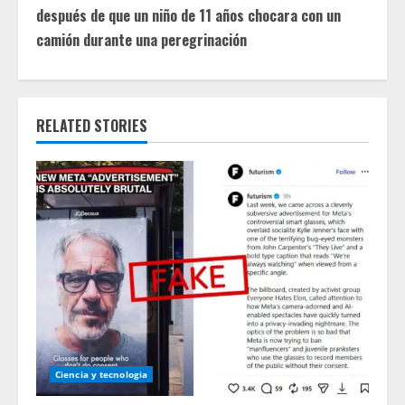
i
después de que un niño de 11 años chocara con un
camión durante una peregrinación
n
u
e
RELATED STORIES
R
e
a
d
i
n
Ciencia y tecnologia
g