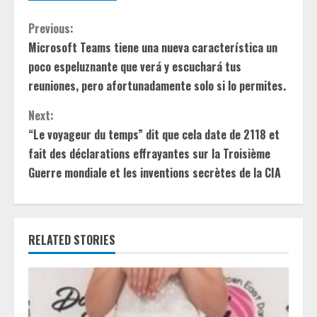
C
Previous:
Microsoft Teams tiene una nueva característica un
o
poco espeluznante que verá y escuchará tus
n
reuniones, pero afortunadamente solo si lo permites.
t
Next:
“Le voyageur du temps” dit que cela date de 2118 et
i
fait des déclarations effrayantes sur la Troisième
Guerre mondiale et les inventions secrètes de la CIA
n
u
e
RELATED STORIES
R
e