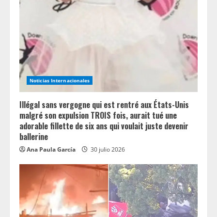
a
d
i
n
Noticias Internacionales
g
Illégal sans vergogne qui est rentré aux États-Unis
malgré son expulsion TROIS fois, aurait tué une
adorable fillette de six ans qui voulait juste devenir
ballerine
Ana Paula García
30 julio 2026