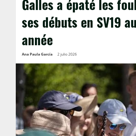
Galles a épaté les foul
ses débuts en SV19 a
année
Ana Paula García
2 julio 2026