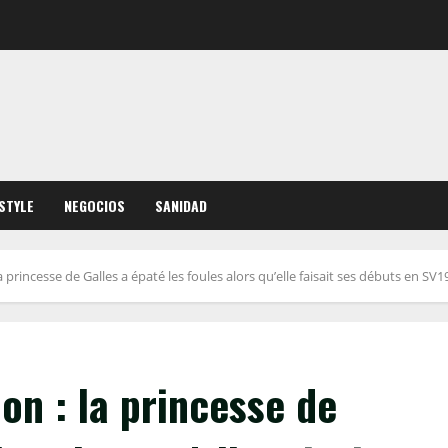
ESTYLE
NEGOCIOS
SANIDAD
a princesse de Galles a épaté les foules alors qu’elle faisait ses débuts en 
on : la princesse de