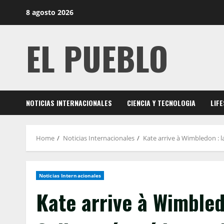
Skip
8 agosto 2026
to
content
EL PUEBLO
NOTICIAS INTERNACIONALES
CIENCIA Y TECNOLOGIA
LIF
Home
Noticias Internacionales
Kate arrive à Wimbledon : l
Noticias Internacionales
Kate arrive à Wimbled