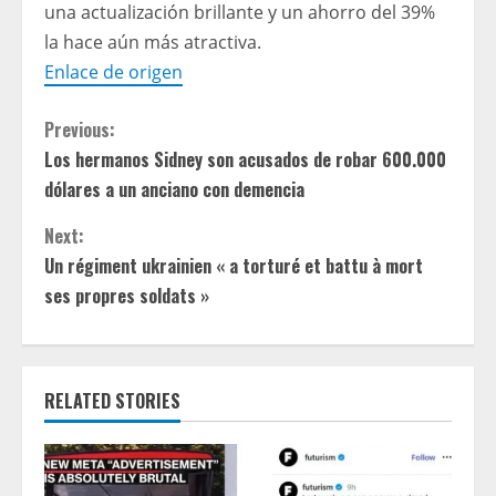
una actualización brillante y un ahorro del 39%
la hace aún más atractiva.
Enlace de origen
C
Previous:
Los hermanos Sidney son acusados ​​de robar 600.000
o
dólares a un anciano con demencia
n
Next:
t
Un régiment ukrainien « a torturé et battu à mort
ses propres soldats »
i
n
RELATED STORIES
u
e