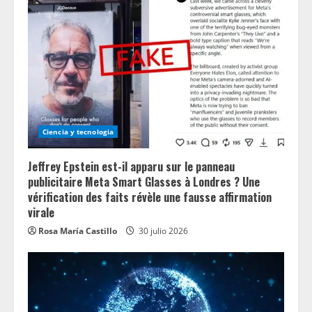
R
e
a
d
i
Ciencia y tecnologia
n
Jeffrey Epstein est-il apparu sur le panneau
g
publicitaire Meta Smart Glasses à Londres ? Une
vérification des faits révèle une fausse affirmation
virale
Rosa María Castillo
30 julio 2026