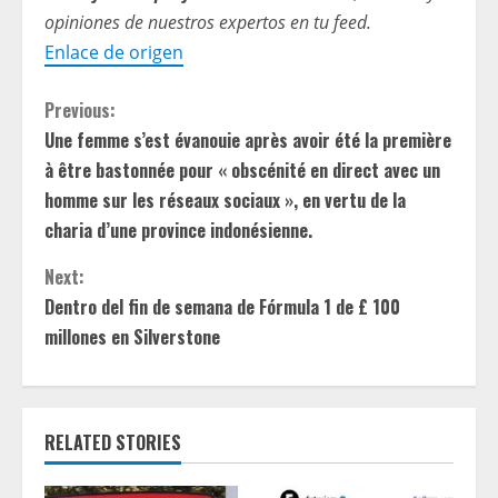
opiniones de nuestros expertos en tu feed.
Enlace de origen
C
Previous:
Une femme s’est évanouie après avoir été la première
o
à être bastonnée pour « obscénité en direct avec un
n
homme sur les réseaux sociaux », en vertu de la
charia d’une province indonésienne.
t
Next:
i
Dentro del fin de semana de Fórmula 1 de £ 100
millones en Silverstone
n
u
e
RELATED STORIES
R