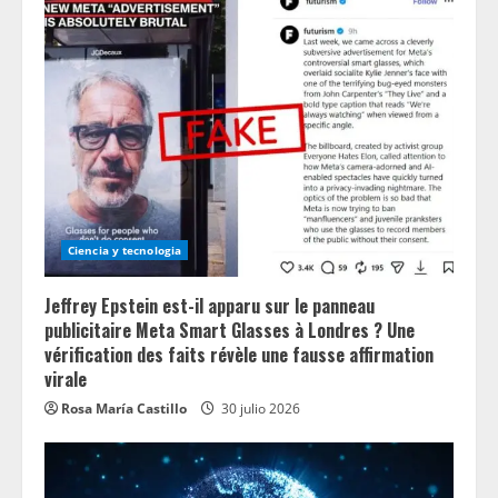
e
a
d
i
n
Ciencia y tecnologia
g
Jeffrey Epstein est-il apparu sur le panneau
publicitaire Meta Smart Glasses à Londres ? Une
vérification des faits révèle une fausse affirmation
virale
Rosa María Castillo
30 julio 2026