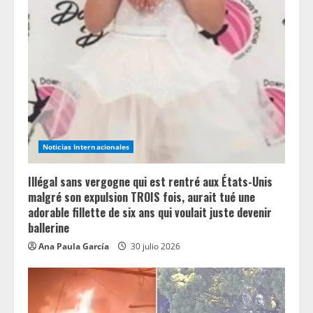
e
a
d
i
n
Noticias Internacionales
g
Illégal sans vergogne qui est rentré aux États-Unis
malgré son expulsion TROIS fois, aurait tué une
adorable fillette de six ans qui voulait juste devenir
ballerine
Ana Paula García
30 julio 2026