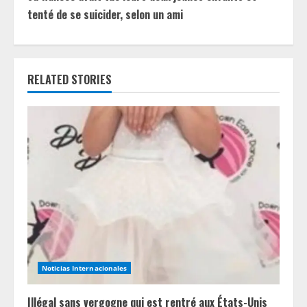
i
tenté de se suicider, selon un ami
n
u
RELATED STORIES
e
R
e
a
d
i
n
Noticias Internacionales
g
Illégal sans vergogne qui est rentré aux États-Unis