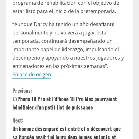
programa de rehabilitación con el objetivo de
estar listo para el inicio de la pretemporada.
“Aunque Darcy ha tenido un año desafiante
personalmente y no volverá a jugar esta
temporada, continuará desempeñando un
importante papel de liderazgo, impulsando el
desempeño y apoyando a nuestros jugadores y
entrenadores en las próximas semanas”.
Enlace de origen
C
Previous:
L’iPhone 18 Pro et l’iPhone 18 Pro Max pourraient
o
bénéficier d’un petit îlot de puissance
n
Next:
t
Un homme désemparé est entré et a découvert que
sa fiancée avait tué leurs deux jeunes enfants et