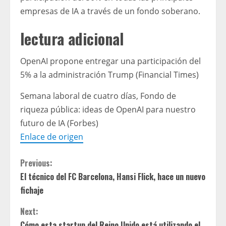
empresas de IA a través de un fondo soberano.
lectura adicional
OpenAI propone entregar una participación del
5% a la administración Trump (Financial Times)
Semana laboral de cuatro días, Fondo de
riqueza pública: ideas de OpenAI para nuestro
futuro de IA (Forbes)
Enlace de origen
C
Previous:
El técnico del FC Barcelona, ​​Hansi Flick, hace un nuevo
o
fichaje
n
Next:
Cómo esta startup del Reino Unido está utilizando el