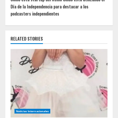
t
Día de la Independencia para destacar a los
i
podcasters independientes
n
u
RELATED STORIES
e
R
e
a
d
i
n
Noticias Internacionales