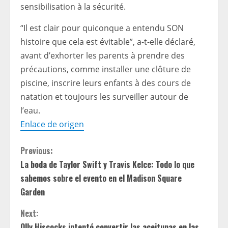
sensibilisation à la sécurité.
“Il est clair pour quiconque a entendu SON
histoire que cela est évitable”, a-t-elle déclaré,
avant d’exhorter les parents à prendre des
précautions, comme installer une clôture de
piscine, inscrire leurs enfants à des cours de
natation et toujours les surveiller autour de
l’eau.
Enlace de origen
C
Previous:
La boda de Taylor Swift y Travis Kelce: Todo lo que
o
sabemos sobre el evento en el Madison Square
n
Garden
t
Next:
Olly Hiscocks intentó convertir las aceitunas en las