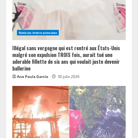
d
i
n
Noticias Internacionales
g
Illégal sans vergogne qui est rentré aux États-Unis
malgré son expulsion TROIS fois, aurait tué une
adorable fillette de six ans qui voulait juste devenir
ballerine
Ana Paula García
30 julio 2026