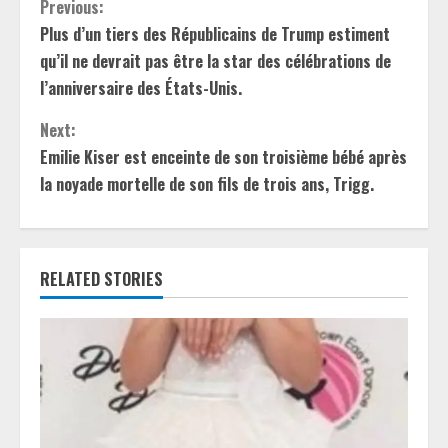
C
Previous:
Plus d’un tiers des Républicains de Trump estiment
o
qu’il ne devrait pas être la star des célébrations de
n
l’anniversaire des États-Unis.
t
Next:
Emilie Kiser est enceinte de son troisième bébé après
i
la noyade mortelle de son fils de trois ans, Trigg.
n
u
RELATED STORIES
e
R
e
a