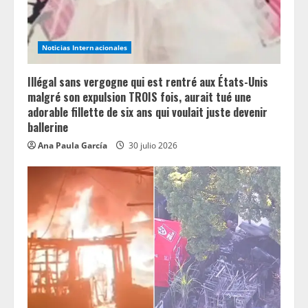
i
n
Noticias Internacionales
g
Illégal sans vergogne qui est rentré aux États-Unis
malgré son expulsion TROIS fois, aurait tué une
adorable fillette de six ans qui voulait juste devenir
ballerine
Ana Paula García
30 julio 2026