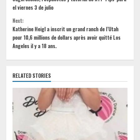
o
el viernes 3 de julio
n
Next:
t
Katherine Heigl a inscrit un grand ranch de l’Utah
pour 10,6 millions de dollars après avoir quitté Los
i
Angeles il y a 18 ans.
n
u
RELATED STORIES
e
R
e
a
d