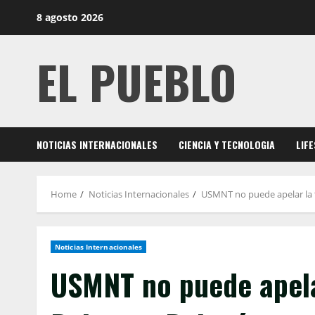
Skip
8 agosto 2026
to
content
EL PUEBLO
NOTICIAS INTERNACIONALES
CIENCIA Y TECNOLOGIA
LIF
Home
Noticias Internacionales
USMNT no puede apelar la ta
Noticias Internacionales
USMNT no puede apelar