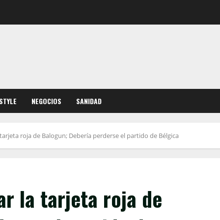
ESTYLE
NEGOCIOS
SANIDAD
rjeta roja de Balogun; Debería perderse el partido de Bélgica
 la tarjeta roja de