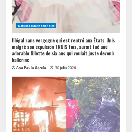
d
i
n
Noticias Internacionales
g
Illégal sans vergogne qui est rentré aux États-Unis
malgré son expulsion TROIS fois, aurait tué une
adorable fillette de six ans qui voulait juste devenir
ballerine
Ana Paula García
30 julio 2026