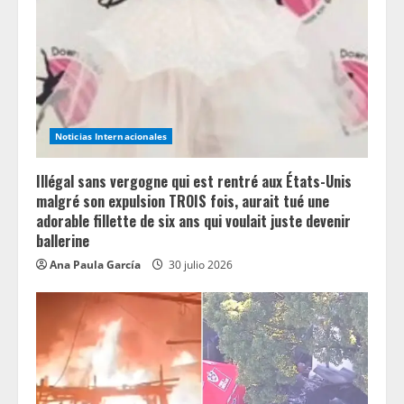
a
d
i
n
Noticias Internacionales
g
Illégal sans vergogne qui est rentré aux États-Unis
malgré son expulsion TROIS fois, aurait tué une
adorable fillette de six ans qui voulait juste devenir
ballerine
Ana Paula García
30 julio 2026