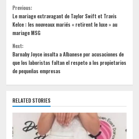
C
Previous:
Le mariage extravagant de Taylor Swift et Travis
o
Kelce : les nouveaux mariés « retirent le luxe » au
n
mariage MSG
t
Next:
Barnaby Joyce insulta a Albanese por acusaciones de
i
que los laboristas faltan el respeto a los propietarios
de pequeñas empresas
n
u
e
RELATED STORIES
R
e