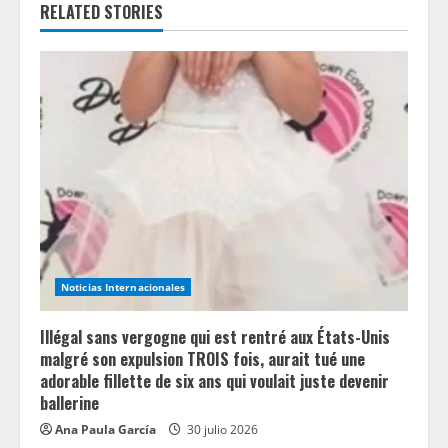
RELATED STORIES
R
e
a
d
i
n
g
Noticias Internacionales
Illégal sans vergogne qui est rentré aux États-Unis
malgré son expulsion TROIS fois, aurait tué une
adorable fillette de six ans qui voulait juste devenir
ballerine
Ana Paula García
30 julio 2026