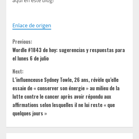
aquí en este blog!
Enlace de origen
C
Previous:
Wordle #1843 de hoy: sugerencias y respuestas para
o
el lunes 6 de julio
n
Next:
t
L’influenceuse Sydney Towle, 26 ans, révèle qu’elle
essaie de « conserver son énergie » au milieu de la
i
lutte contre le cancer après avoir répondu aux
affirmations selon lesquelles il ne lui reste « que
n
quelques jours »
u
e