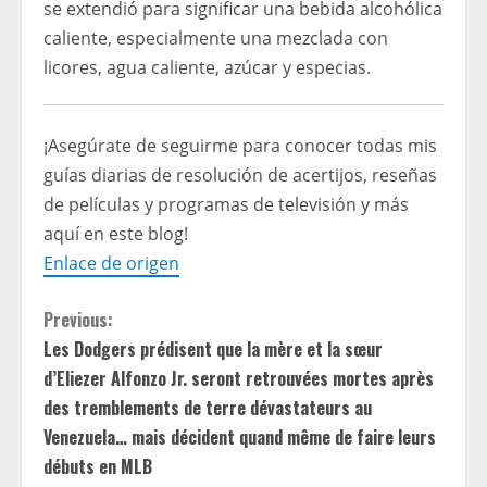
se extendió para significar una bebida alcohólica
caliente, especialmente una mezclada con
licores, agua caliente, azúcar y especias.
¡Asegúrate de seguirme para conocer todas mis
guías diarias de resolución de acertijos, reseñas
de películas y programas de televisión y más
aquí en este blog!
Enlace de origen
C
Previous:
Les Dodgers prédisent que la mère et la sœur
o
d’Eliezer Alfonzo Jr. seront retrouvées mortes après
n
des tremblements de terre dévastateurs au
Venezuela… mais décident quand même de faire leurs
t
débuts en MLB