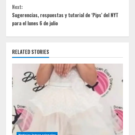
i
Next:
Sugerencias, respuestas y tutorial de ‘Pips’ del NYT
n
para el lunes 6 de julio
u
e
RELATED STORIES
R
e
a
d
i
n
g
Noticias Internacionales