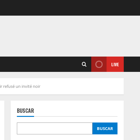
LIVE
 refusé un invité noir
BUSCAR
BUSCAR