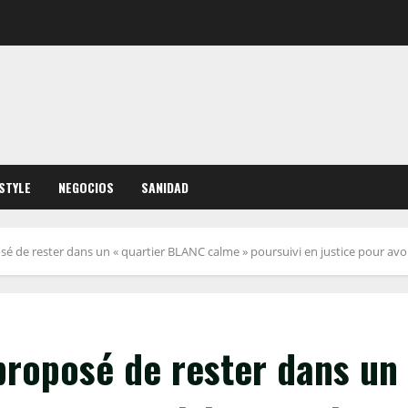
ESTYLE
NEGOCIOS
SANIDAD
é de rester dans un « quartier BLANC calme » poursuivi en justice pour avoir
proposé de rester dans un