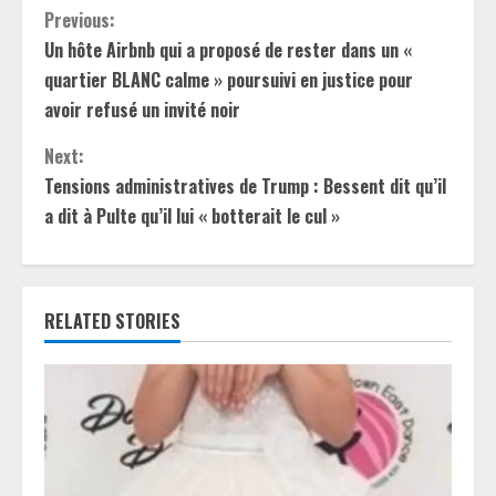
C
Previous:
Un hôte Airbnb qui a proposé de rester dans un «
o
quartier BLANC calme » poursuivi en justice pour
n
avoir refusé un invité noir
t
Next:
Tensions administratives de Trump : Bessent dit qu’il
i
a dit à Pulte qu’il lui « botterait le cul »
n
u
RELATED STORIES
e
R
e
a