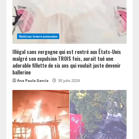
d
i
n
Noticias Internacionales
g
Illégal sans vergogne qui est rentré aux États-Unis
malgré son expulsion TROIS fois, aurait tué une
adorable fillette de six ans qui voulait juste devenir
ballerine
Ana Paula García
30 julio 2026