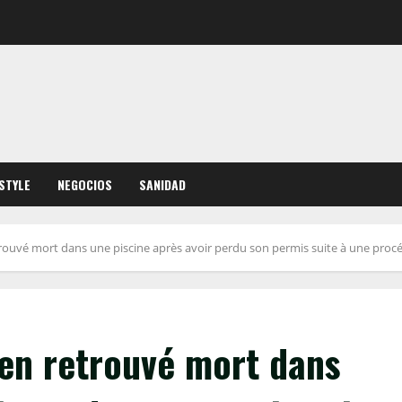
ESTYLE
NEGOCIOS
SANIDAD
etrouvé mort dans une piscine après avoir perdu son permis suite à une proc
ien retrouvé mort dans