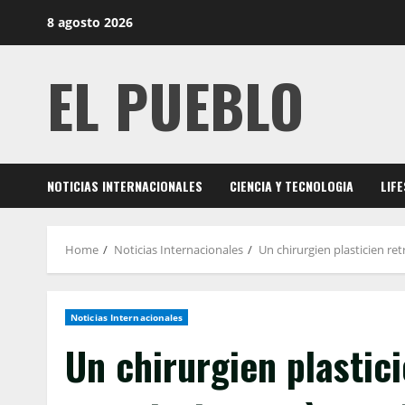
Skip
8 agosto 2026
to
content
EL PUEBLO
NOTICIAS INTERNACIONALES
CIENCIA Y TECNOLOGIA
LIF
Home
Noticias Internacionales
Un chirurgien plasticien r
Noticias Internacionales
Un chirurgien plastic