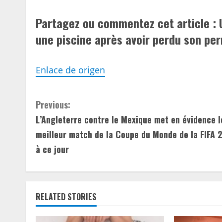
Partagez ou commentez cet article : 
une piscine après avoir perdu son pe
Enlace de origen
C
Previous:
L’Angleterre contre le Mexique met en évidence l
o
meilleur match de la Coupe du Monde de la FIFA 
n
à ce jour
t
i
RELATED STORIES
n