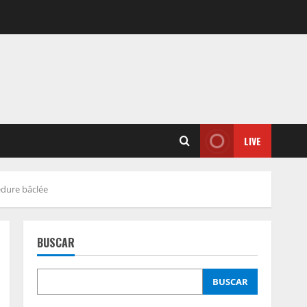
LIVE
édure bâclée
BUSCAR
BUSCAR