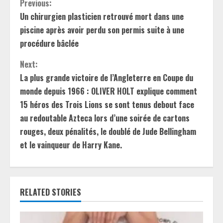
C
Previous:
Un chirurgien plasticien retrouvé mort dans une
o
piscine après avoir perdu son permis suite à une
n
procédure bâclée
t
Next:
La plus grande victoire de l’Angleterre en Coupe du
i
monde depuis 1966 : OLIVER HOLT explique comment
15 héros des Trois Lions se sont tenus debout face
n
au redoutable Azteca lors d’une soirée de cartons
u
rouges, deux pénalités, le doublé de Jude Bellingham
et le vainqueur de Harry Kane.
e
R
e
RELATED STORIES
a