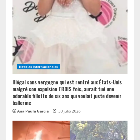
d
i
n
g
Noticias Internacionales
Illégal sans vergogne qui est rentré aux États-Unis
malgré son expulsion TROIS fois, aurait tué une
adorable fillette de six ans qui voulait juste devenir
ballerine
Ana Paula García
30 julio 2026