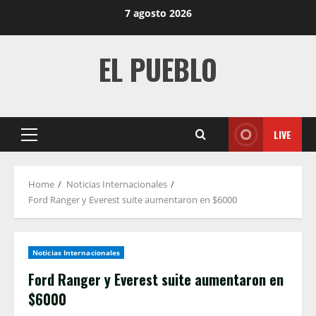
Skip
7 agosto 2026
to
content
EL PUEBLO
LIVE
Primary
Menu
Home
Noticias Internacionales
Ford Ranger y Everest suite aumentaron en $6000
Noticias Internacionales
Ford Ranger y Everest suite aumentaron en
$6000