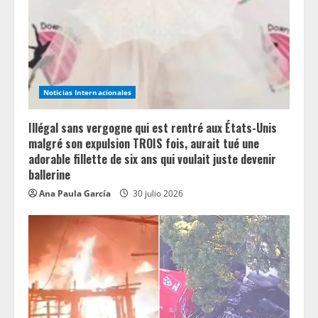
d
i
n
Noticias Internacionales
g
Illégal sans vergogne qui est rentré aux États-Unis
malgré son expulsion TROIS fois, aurait tué une
adorable fillette de six ans qui voulait juste devenir
ballerine
Ana Paula García
30 julio 2026