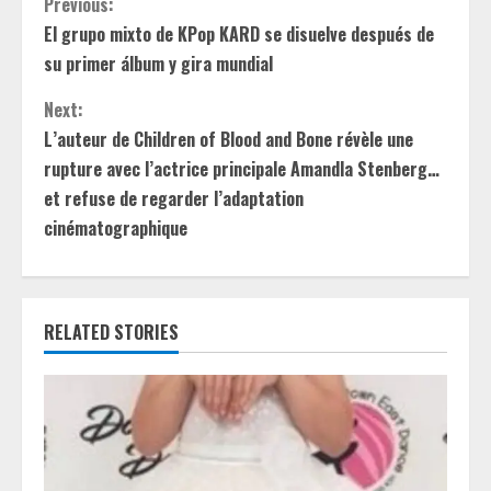
C
Previous:
El grupo mixto de KPop KARD se disuelve después de
o
su primer álbum y gira mundial
n
Next:
t
L’auteur de Children of Blood and Bone révèle une
rupture avec l’actrice principale Amandla Stenberg…
i
et refuse de regarder l’adaptation
cinématographique
n
u
e
RELATED STORIES
R
e
a