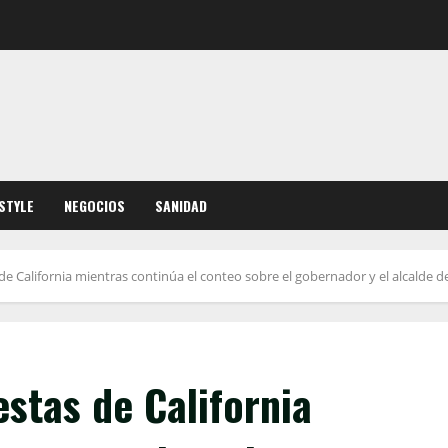
ESTYLE
NEGOCIOS
SANIDAD
e California mientras continúa el conteo sobre el gobernador y el alcalde d
stas de California