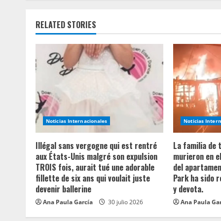
i
RELATED STORIES
n
u
e
R
e
Noticias Internacionales
Noticias Inter
a
Illégal sans vergogne qui est rentré
La familia de
aux États-Unis malgré son expulsion
murieron en e
d
TROIS fois, aurait tué une adorable
del apartament
fillette de six ans qui voulait juste
Park ha sido 
i
devenir ballerine
y devota.
n
Ana Paula García
30 julio 2026
Ana Paula Ga