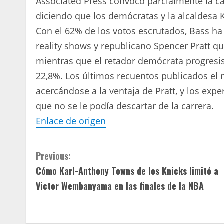
Associated Press convocó parcialmente la car
diciendo que los demócratas y la alcaldesa
Con el 62% de los votos escrutados, Bass ha 
reality shows y republicano Spencer Pratt q
mientras que el retador demócrata progresi
22,8%. Los últimos recuentos publicados el
acercándose a la ventaja de Pratt, y los expe
que no se le podía descartar de la carrera.
Enlace de origen
C
Previous:
Cómo Karl-Anthony Towns de los Knicks limitó a
o
Victor Wembanyama en las finales de la NBA
n
t