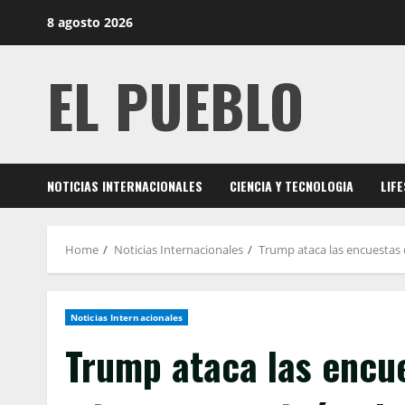
Skip
8 agosto 2026
to
content
EL PUEBLO
NOTICIAS INTERNACIONALES
CIENCIA Y TECNOLOGIA
LIF
Home
Noticias Internacionales
Trump ataca las encuestas d
Noticias Internacionales
Trump ataca las encue