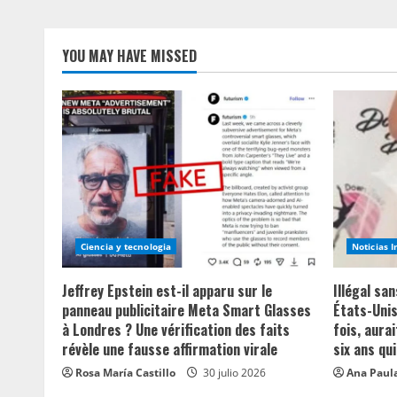
g
YOU MAY HAVE MISSED
Ciencia y tecnologia
Noticias 
Jeffrey Epstein est-il apparu sur le
Illégal sa
panneau publicitaire Meta Smart Glasses
États-Unis
à Londres ? Une vérification des faits
fois, aurai
révèle une fausse affirmation virale
six ans qui
Rosa María Castillo
30 julio 2026
Ana Paula