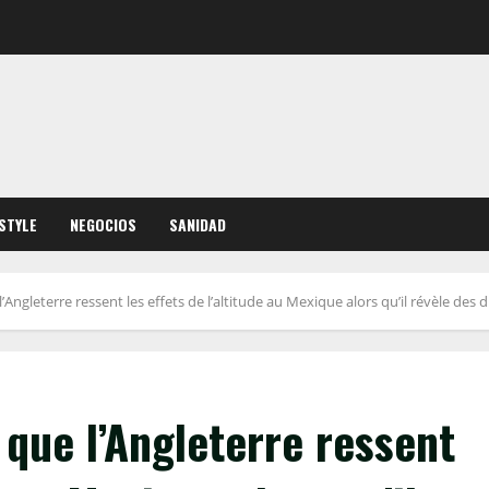
ESTYLE
NEGOCIOS
SANIDAD
ngleterre ressent les effets de l’altitude au Mexique alors qu’il révèle des 
que l’Angleterre ressent