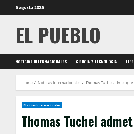
Skip
6 agosto 2026
to
content
EL PUEBLO
NOTICIAS INTERNACIONALES
CIENCIA Y TECNOLOGIA
LIF
Home
Noticias Internacionales
Thomas Tuchel admet que l’A
Noticias Internacionales
Thomas Tuchel admet 