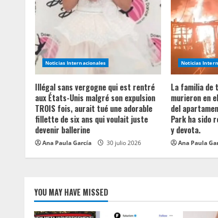
u
e
R
e
Noticias Internacionales
Noticias Inter
a
Illégal sans vergogne qui est rentré
La familia de
aux États-Unis malgré son expulsion
murieron en e
d
TROIS fois, aurait tué une adorable
del apartament
fillette de six ans qui voulait juste
Park ha sido 
i
devenir ballerine
y devota.
n
Ana Paula García
30 julio 2026
Ana Paula Ga
g
YOU MAY HAVE MISSED