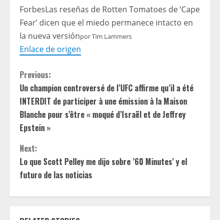
Forbes
Las reseñas de Rotten Tomatoes de ‘Cape
Fear’ dicen que el miedo permanece intacto en
la nueva versión
por
Tim Lammers
Enlace de origen
C
Previous:
Un champion controversé de l’UFC affirme qu’il a été
o
INTERDIT de participer à une émission à la Maison
n
Blanche pour s’être « moqué d’Israël et de Jeffrey
Epstein »
t
Next:
i
Lo que Scott Pelley me dijo sobre ’60 Minutes’ y el
futuro de las noticias
n
u