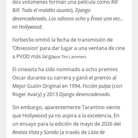
dos volúmenes forman una película como
Kill
Bill: Todo el maldito asunto
),
Django
desencadenado
,
Los odiosos ocho
y
Érase una vez…
en Hollywood
.
Forbes
Se omitió la fecha de transmisión de
‘Obsession’ para dar lugar a una ventana de cine
a PVOD más larga
por
Tim Lammers
El cineasta ha sido nominado a ocho premios
Oscar durante su carrera y ganó el premio al
Mejor Guión Original en 1994.
Ficción pulpa
(con
Roger Avary) y 2013
Django desencadenado
.
Sin embargo, aparentemente Tarantino siente
que Hollywood ya no aspira a la excelencia. En
un ensayo para la edición de mayo de 2026 del
Revista Vista y Sonido
(a través de
Lista de