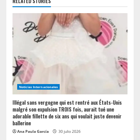
e
RELATED STORIES
R
e
a
d
i
n
Noticias Internacionales
g
Illégal sans vergogne qui est rentré aux États-Unis
malgré son expulsion TROIS fois, aurait tué une
adorable fillette de six ans qui voulait juste devenir
ballerine
Ana Paula García
30 julio 2026