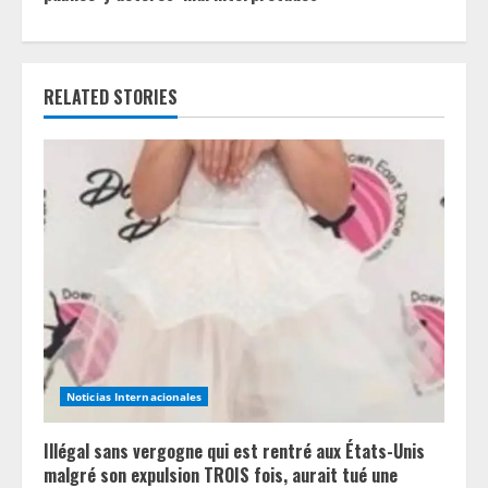
i
n
RELATED STORIES
u
e
R
e
a
d
i
Noticias Internacionales
n
Illégal sans vergogne qui est rentré aux États-Unis
g
malgré son expulsion TROIS fois, aurait tué une