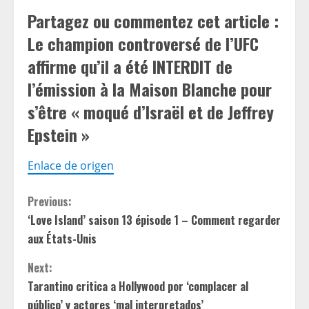
Partagez ou commentez cet article :
Le champion controversé de l’UFC
affirme qu’il a été INTERDIT de
l’émission à la Maison Blanche pour
s’être « moqué d’Israël et de Jeffrey
Epstein »
Enlace de origen
C
Previous:
‘Love Island’ saison 13 épisode 1 – Comment regarder
o
aux États-Unis
n
Next:
t
Tarantino critica a Hollywood por ‘complacer al
público’ y actores ‘mal interpretados’