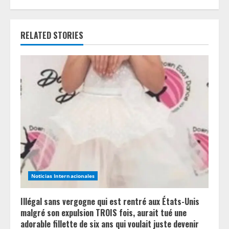
u
e
RELATED STORIES
R
e
a
d
i
n
Noticias Internacionales
g
Illégal sans vergogne qui est rentré aux États-Unis
malgré son expulsion TROIS fois, aurait tué une
adorable fillette de six ans qui voulait juste devenir