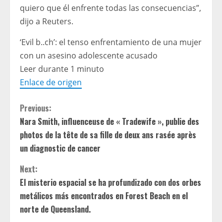
quiero que él enfrente todas las consecuencias”,
dijo a Reuters.
‘Evil b..ch’: el tenso enfrentamiento de una mujer
con un asesino adolescente acusado
Leer durante 1 minuto
Enlace de origen
C
Previous:
Nara Smith, influenceuse de « Tradewife », publie des
o
photos de la tête de sa fille de deux ans rasée après
n
un diagnostic de cancer
t
Next:
El misterio espacial se ha profundizado con dos orbes
i
metálicos más encontrados en Forest Beach en el
norte de Queensland.
n