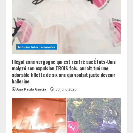
a
d
i
n
Noticias Internacionales
g
Illégal sans vergogne qui est rentré aux États-Unis
malgré son expulsion TROIS fois, aurait tué une
adorable fillette de six ans qui voulait juste devenir
ballerine
Ana Paula García
30 julio 2026