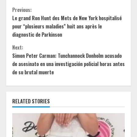
C
Previous:
Le grand Ron Hunt des Mets de New York hospitalisé
o
pour “plusieurs maladies” huit ans après le
n
diagnostic de Parkinson
t
Next:
Simon Peter Carman: Tunchannock Donholm acusado
i
de asesinato en una investigación policial horas antes
de su brutal muerte
n
u
e
RELATED STORIES
R
e