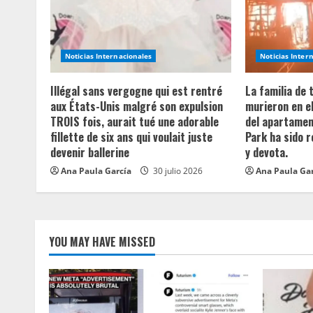
R
e
a
Noticias Internacionales
Noticias Inter
d
Illégal sans vergogne qui est rentré
La familia de
aux États-Unis malgré son expulsion
murieron en e
i
TROIS fois, aurait tué une adorable
del apartament
fillette de six ans qui voulait juste
Park ha sido 
n
devenir ballerine
y devota.
Ana Paula García
30 julio 2026
Ana Paula Ga
g
YOU MAY HAVE MISSED