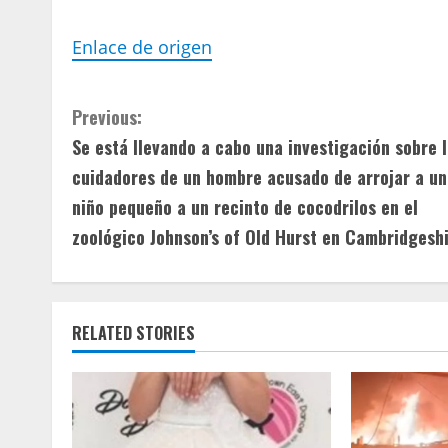
Enlace de origen
C
Previous:
Se está llevando a cabo una investigación sobre 
o
cuidadores de un hombre acusado de arrojar a un
n
niño pequeño a un recinto de cocodrilos en el
zoológico Johnson’s of Old Hurst en Cambridgeshi
t
i
n
RELATED STORIES
u
e