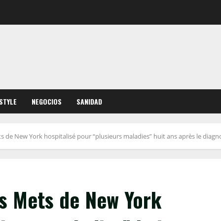
ESTYLE
NEGOCIOS
SANIDAD
 de New York hospitalisé pour “plusieurs maladies” huit ans après le diagn
s Mets de New York