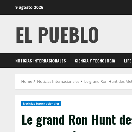
Skip
9 agosto 2026
to
content
EL PUEBLO
NOTICIAS INTERNACIONALES
CIENCIA Y TECNOLOGIA
LIF
Home
Noticias Internacionales
Le grand Ron Hunt des Mets
Noticias Internacionales
Le grand Ron Hunt de