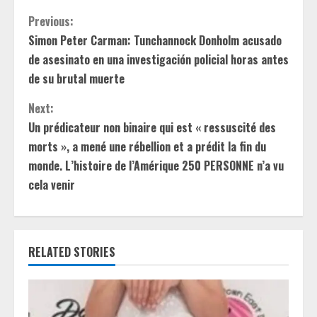
C
Previous:
Simon Peter Carman: Tunchannock Donholm acusado
o
de asesinato en una investigación policial horas antes
n
de su brutal muerte
t
Next:
Un prédicateur non binaire qui est « ressuscité des
i
morts », a mené une rébellion et a prédit la fin du
monde. L’histoire de l’Amérique 250 PERSONNE n’a vu
n
cela venir
u
e
RELATED STORIES
R
e