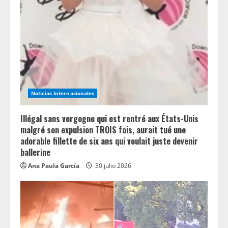
a
d
i
n
g
Noticias Internacionales
Illégal sans vergogne qui est rentré aux États-Unis
malgré son expulsion TROIS fois, aurait tué une
adorable fillette de six ans qui voulait juste devenir
ballerine
Ana Paula García
30 julio 2026