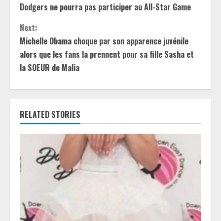
n
Dodgers ne pourra pas participer au All-Star Game
t
Next:
Michelle Obama choque par son apparence juvénile
i
alors que les fans la prennent pour sa fille Sasha et
la SOEUR de Malia
n
u
e
RELATED STORIES
R
e
a
d
i