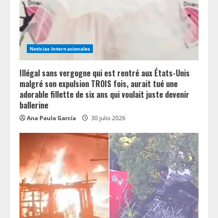
i
n
g
Noticias Internacionales
Illégal sans vergogne qui est rentré aux États-Unis
malgré son expulsion TROIS fois, aurait tué une
adorable fillette de six ans qui voulait juste devenir
ballerine
Ana Paula García
30 julio 2026