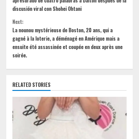
apresurado de cuatro palabras a Dalton después de la
n
discusión viral con Shohei Ohtani
t
Next:
La nounou mystérieuse de Boston, 20 ans, qui a
i
gagné à la loterie, a déménagé en Amérique mais a
ensuite été assassinée et coupée en deux après une
n
soirée.
u
e
RELATED STORIES
R
e
a
d