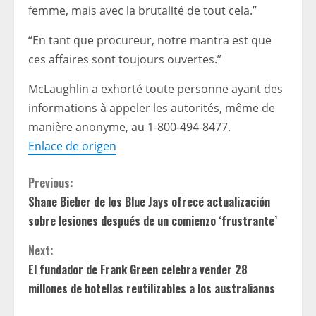
femme, mais avec la brutalité de tout cela.”
“En tant que procureur, notre mantra est que
ces affaires sont toujours ouvertes.”
McLaughlin a exhorté toute personne ayant des
informations à appeler les autorités, même de
manière anonyme, au 1-800-494-8477.
Enlace de origen
C
Previous:
Shane Bieber de los Blue Jays ofrece actualización
o
sobre lesiones después de un comienzo ‘frustrante’
n
Next:
t
El fundador de Frank Green celebra vender 28
millones de botellas reutilizables a los australianos
i