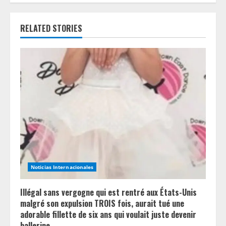
n
RELATED STORIES
u
e
R
e
a
d
i
Noticias Internacionales
n
Illégal sans vergogne qui est rentré aux États-Unis
g
malgré son expulsion TROIS fois, aurait tué une
adorable fillette de six ans qui voulait juste devenir
ballerine